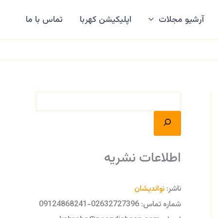
ج
س
آرشیو مجلات
اپلیکیشن کهربا
تماس با ما
ت
ج
و
اطلاعات نشریه
ناشر:
نواندیشان
شماره تماس: 02632727396-09124868241