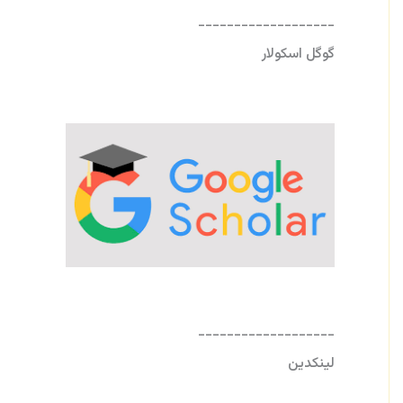
-------------------
گوگل اسکولار
-------------------
لینکدین