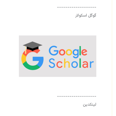
-------------------
گوگل اسکولار
-------------------
لینکدین