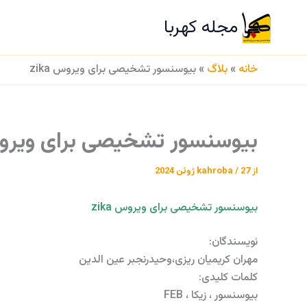
رش
مجله کهربا
ه
ص
حتوا
خانه
»
بلاگ
»
بیوسنسور تشخیصی برای ویروس zika
بیوسنسور تشخیصی برای ویروس a
از
27 ژوئن 2024
/
kahroba
بیوسنسور تشخیصی برای ویروس zika
نویسندگان:
مهران کریمیان ریزی،وحیدرنجبر عین الدین
کلمات کلیدی:
بیوسنسور ، زیکا ، FEB