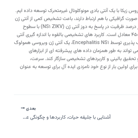
وس زیکا با یک آنتی بادی مونوکلونال غیرمتحرک توسعه داده ایم.
ونوکلونال که به صورت گرافیکی با هم ارتباط دارند، باعث تشخیص کمی از آنتی ژن
های بومی ویروس زیکا (ZIKV) در زمان واقعی می شود. تغییر درصد ظرفیت در پاسخ به دوز آنتی ژن (NS۱ ZIKV) با سطوح
اهمیت بالینی با تشخیص آنتی ژن در بافر در غلظت های ۴۵۰pM معادل است. کاربرد های تشخیصی بالقوه با اندازه گیری آنتی
ژن زیکا در سرم شبیه سازی شده انسان نشان داده شد. انتخاب پذیری توسط Encephalitis NS۱، یک آنتی ژن ویروسی همولوگ
می تواند به طور همزمان داده های پیشرفته ای از ابزارهای
و تحقیق بالینی و کاربردهای تشخیصی سازگار کند. سرعت،
ی اولین بار از نوع خود نامزدی ایده آل برای توسعه به عنوان
بعدی
آشنایی با جلیقه حیات، کاربردها و چگونگی عملکرد آن