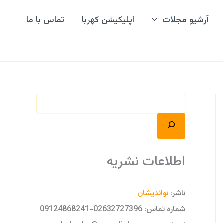
ج
س
آرشیو مجلات
اپلیکیشن کهربا
تماس با ما
ت
ج
و
اطلاعات نشریه
ناشر:
نواندیشان
شماره تماس: 02632727396-09124868241