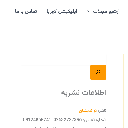
ج
س
آرشیو مجلات
اپلیکیشن کهربا
تماس با ما
ت
ج
و
اطلاعات نشریه
ناشر:
نواندیشان
شماره تماس: 02632727396-09124868241