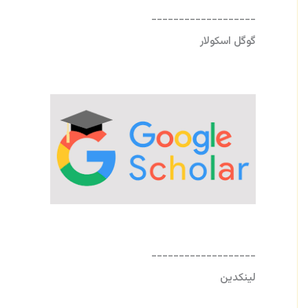
-------------------
گوگل اسکولار
-------------------
لینکدین