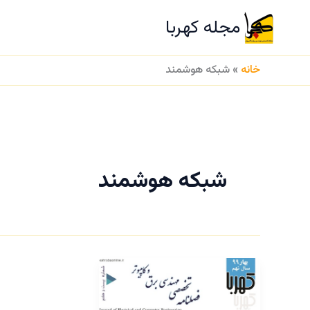
رش
مجله کهربا
ه
ص
حتوا
خانه
»
شبکه هوشمند
شبکه هوشمند