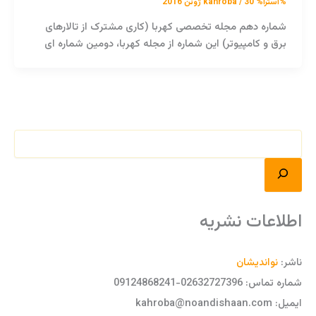
%آسترا%
30 ژوئن 2016
/
kahroba
شماره دهم مجله تخصصی کهربا (کاری مشترک از تالارهای
برق و کامپیوتر) این شماره از مجله کهربا، دومین شماره ای
اطلاعات نشریه
ناشر:
نواندیشان
شماره تماس: 02632727396-09124868241
ایمیل: kahroba@noandishaan.com