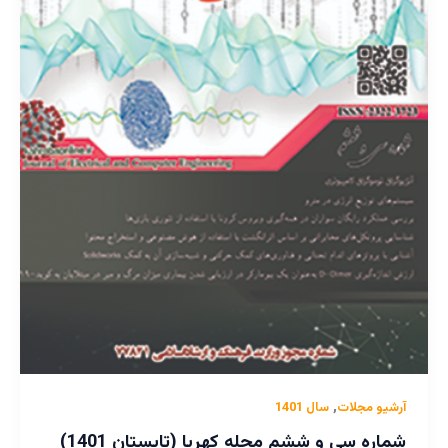
,
آرشیو مجلات
سال 1401
شماره سی و ششم مجله کهربا (تابستان 1401)