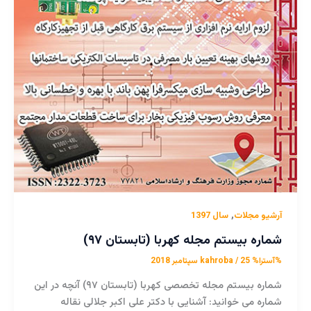
,
آرشیو مجلات
سال 1397
شماره بیستم مجله کهربا (تابستان ۹۷)
%آسترا%
25 سپتامبر 2018
/
kahroba
شماره بیستم مجله تخصصی کهربا (تابستان ۹۷) آنچه در این
شماره می خوانید: آشنایی با دکتر علی اکبر جلالی نقاله