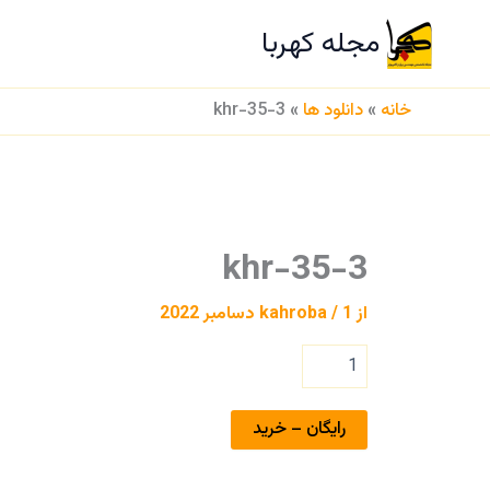
رش
مجله کهربا
ه
ص
حتوا
خانه
»
دانلود ها
»
khr-35-3
khr-35-3
از
1 دسامبر 2022
/
kahroba
رایگان – خرید