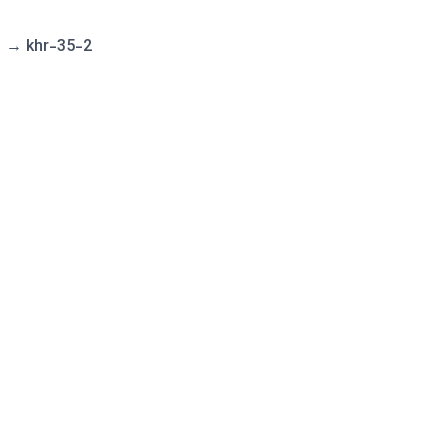
→
khr-35-2