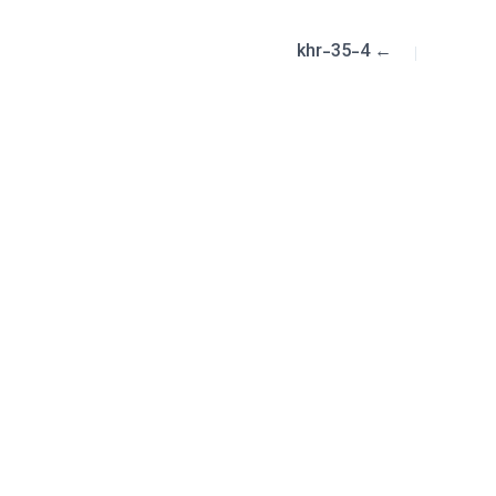
khr-35-4
←