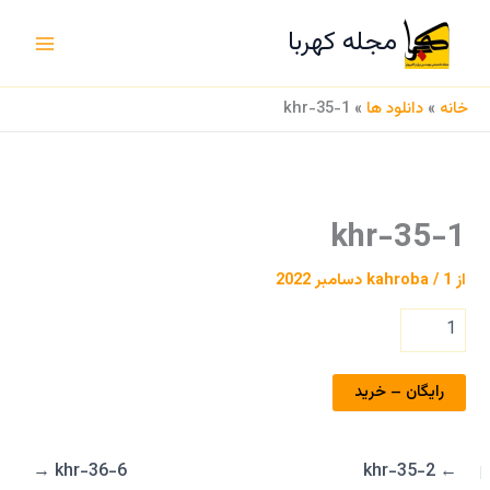
رش
مجله کهربا
ه
حتوا
خانه
»
دانلود ها
»
khr-35-1
khr-35-1
از
1 دسامبر 2022
/
kahroba
رایگان – خرید
→
khr-36-6
khr-35-2
←